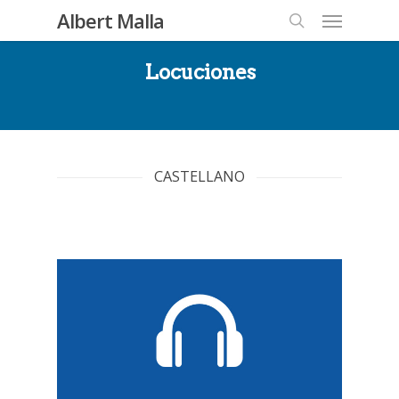
Menu
Skip
Albert Malla
to
search
main
Locuciones
content
CASTELLANO